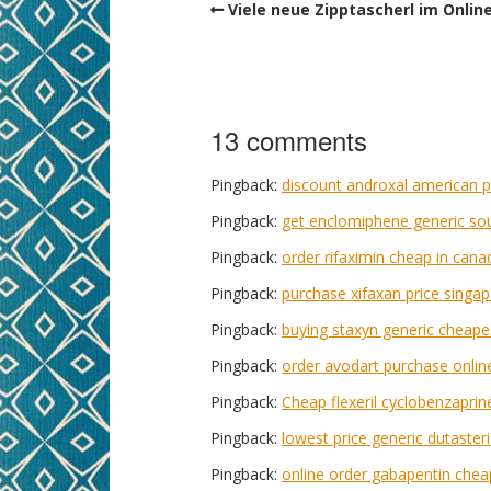
Viele neue Zipptascherl im Onlin
13 comments
Pingback:
discount androxal american 
Pingback:
get enclomiphene generic sou
Pingback:
order rifaximin cheap in cana
Pingback:
purchase xifaxan price singa
Pingback:
buying staxyn generic cheape
Pingback:
order avodart purchase onli
Pingback:
Cheap flexeril cyclobenzaprine
Pingback:
lowest price generic dutaster
Pingback:
online order gabapentin chea