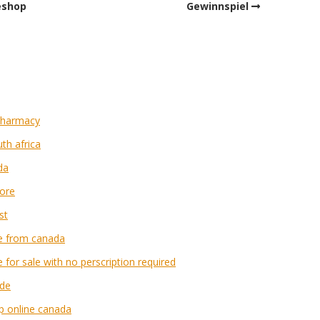
eshop
Gewinnspiel
pharmacy
th africa
da
pore
st
ne from canada
 for sale with no perscription required
ide
p online canada