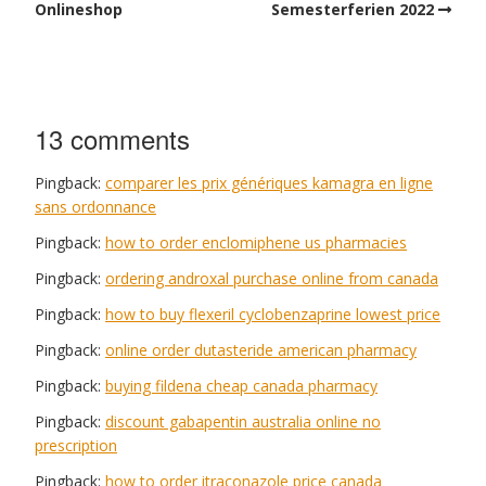
Onlineshop
Semesterferien 2022
13 comments
Pingback:
comparer les prix génériques kamagra en ligne
sans ordonnance
Pingback:
how to order enclomiphene us pharmacies
Pingback:
ordering androxal purchase online from canada
Pingback:
how to buy flexeril cyclobenzaprine lowest price
Pingback:
online order dutasteride american pharmacy
Pingback:
buying fildena cheap canada pharmacy
Pingback:
discount gabapentin australia online no
prescription
Pingback:
how to order itraconazole price canada