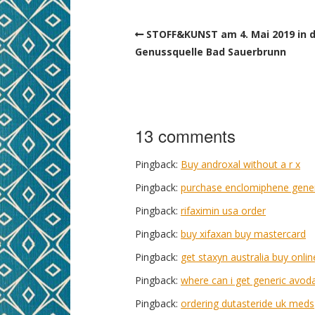
STOFF&KUNST am 4. Mai 2019 in 
Genussquelle Bad Sauerbrunn
13 comments
Pingback:
Buy androxal without a r x
Pingback:
purchase enclomiphene gene
Pingback:
rifaximin usa order
Pingback:
buy xifaxan buy mastercard
Pingback:
get staxyn australia buy onlin
Pingback:
where can i get generic avod
Pingback:
ordering dutasteride uk meds