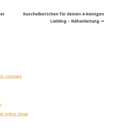
der
Kuschelbettchen für deinen 4-beinigen
Liebling – Nähanleitung
ric compare
e
art online cheap