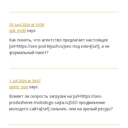
29. Juni 2026 at 10:58
spk_mckl
says:
Как понять, что агентство предлагает настоящее
[url=https://seo-pod-klyuch.ru]seo под ключ[/url], а не
формальный пакет?
1. Juli 2026 at 18:47
spms_yusi
says:
Влияет ли скорость загрузки на [url=https://seo-
prodvizhenie-molodogo-sajta.ru]SEO продвижение
молодого сайта[/url] сильнее, чем на зрелый ресурс?