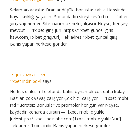
Selam arkadaşlar Oranlar düşük, bonuslar sahte Hepsinde
hayal kırıklığı yaşadım Sonunda bu siteyi keşfettim — 1xbet
giriş yap hemen Site inanılmaz hızlı çalışıyor Neyse, her şey
mevcut — 1x bet giriş [url=https://1xbet-guncel-giris-
hsw.com]1x bet giriş[/url] Tek adres 1xbet güncel giriş
Bahis yapan herkese gönder
19. Juli 2026 at 11:20
1xbet indir_pdPl
says:
Herkes dinlesin Telefonda bahis oynamak çok daha kolay
Bazıları çok yavaş çalışıyor Çok hızlı çalışıyor — 1xbet mobil
indir ücretsiz Bonuslar ve promolar her gün var Neyse,
kaydedin kenarda dursun — 1xbet mobile yukle
[url=https://1xbet-indir-abc.com]1xbet mobile yukle[/url]
Tek adres 1xbet indir Bahis yapan herkese gönder