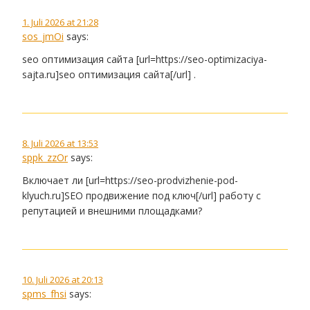
1. Juli 2026 at 21:28
sos_jmOi
says:
seo оптимизация сайта [url=https://seo-optimizaciya-
sajta.ru]seo оптимизация сайта[/url] .
8. Juli 2026 at 13:53
sppk_zzOr
says:
Включает ли [url=https://seo-prodvizhenie-pod-
klyuch.ru]SEO продвижение под ключ[/url] работу с
репутацией и внешними площадками?
10. Juli 2026 at 20:13
spms_fhsi
says: