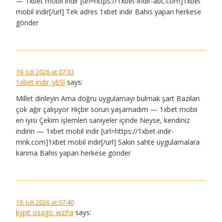
— 1xbet mobil indir [url=https://1xbet-indir-abc.com]1xbet
mobil indir[/url] Tek adres 1xbet indir Bahis yapan herkese
gönder
19. Juli 2026 at 07:33
1xbet indir_ybSl
says:
Millet dinleyin Ama doğru uygulamayı bulmak şart Bazıları
çok ağır çalışıyor Hiçbir sorun yaşamadım — 1xbet mobii
en iyisi Çekim işlemleri saniyeler içinde Neyse, kendiniz
indirin — 1xbet mobil indir [url=https://1xbet-indir-
mnk.com]1xbet mobil indir[/url] Sakın sahte uygulamalara
kanma Bahis yapan herkese gönder
19. Juli 2026 at 07:40
kypit osago_wzPa
says: