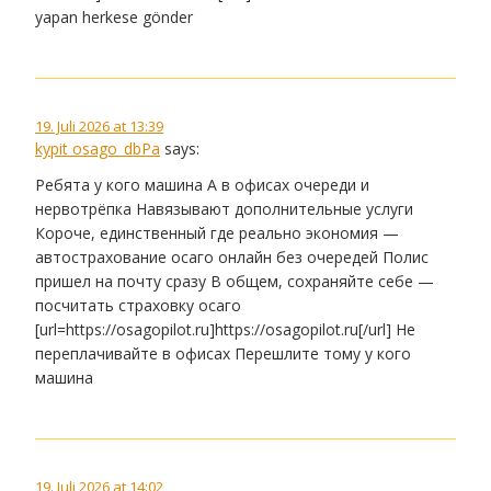
yapan herkese gönder
19. Juli 2026 at 13:39
kypit osago_dbPa
says:
Ребята у кого машина А в офисах очереди и
нервотрёпка Навязывают дополнительные услуги
Короче, единственный где реально экономия —
автострахование осаго онлайн без очередей Полис
пришел на почту сразу В общем, сохраняйте себе —
посчитать страховку осаго
[url=https://osagopilot.ru]https://osagopilot.ru[/url] Не
переплачивайте в офисах Перешлите тому у кого
машина
19. Juli 2026 at 14:02