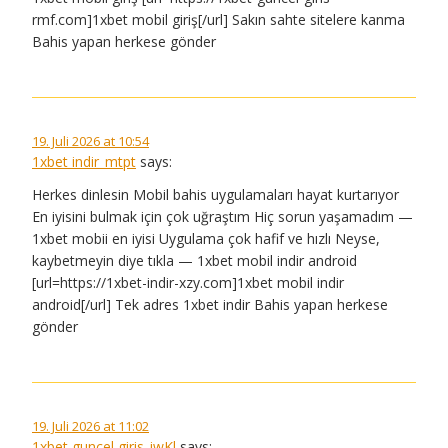
rmf.com]1xbet mobil giriş[/url] Sakın sahte sitelere kanma
Bahis yapan herkese gönder
19. Juli 2026 at 10:54
1xbet indir_mtpt
says:
Herkes dinlesin Mobil bahis uygulamaları hayat kurtarıyor
En iyisini bulmak için çok uğraştım Hiç sorun yaşamadım —
1xbet mobii en iyisi Uygulama çok hafif ve hızlı Neyse,
kaybetmeyin diye tıkla — 1xbet mobil indir android
[url=https://1xbet-indir-xzy.com]1xbet mobil indir
android[/url] Tek adres 1xbet indir Bahis yapan herkese
gönder
19. Juli 2026 at 11:02
1xbet guncel giris_iwKl
says: