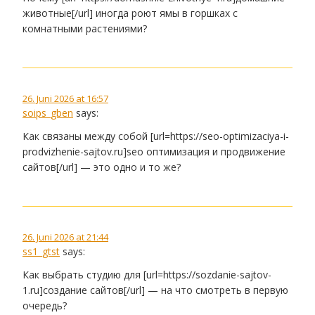
животные[/url] иногда роют ямы в горшках с
комнатными растениями?
26. Juni 2026 at 16:57
soips_gben
says:
Как связаны между собой [url=https://seo-optimizaciya-i-
prodvizhenie-sajtov.ru]seo оптимизация и продвижение
сайтов[/url] — это одно и то же?
26. Juni 2026 at 21:44
ss1_gtst
says:
Как выбрать студию для [url=https://sozdanie-sajtov-
1.ru]создание сайтов[/url] — на что смотреть в первую
очередь?