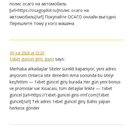
полис осаго на автомобиль
[url=https://osagopilot.ru]полис осаго на
автомобиль[/url] Покупайте ОСАГО онлайн выгодно
Перешлите тому у кого машина
19. Juli 2026 at 12:23
1xbet guncel giris_gaen
says:
Merhaba arkadaşlar Siteler sürekli kapanıyor, yeni adres
arıyorum Onlarca site denedim Ama sonunda bu siteyi
keşfettim — 1xbet güncel giriş burada Her gün yeni bonus
ve promolar var Kısacası, tüm detaylar linkte — 1xbet
güncel [url=https://1xbet-guncel-giris-rmf.com]1xbet
güncel[/url] Tek adres 1xbet güncel giriş Bahis yapan
herkese gönder