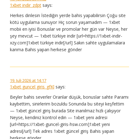
1xbet indir_zdpt
says:
Herkes dinlesin İstediğin yerde bahis yapabilirsin Çoğu site
kötü uygulama sunuyor Hiç sorun yaşamadım — 1xbet
mobii en iyisi Bonuslar ve promolar her gün var Neyse, her
şey mevcut — 1xbet türkiye indir [url=https://1xbet-indir-
xzy.com]1xbet türkiye indir[/url] Sakın sahte uygulamalara
kanma Bahis yapan herkese gönder
19. Juli 2026 at 14:17
1xbet guncel giris_gfKl
says:
Beyler bahis severler Oranlar düşük, bonuslar sahte Paramı
kaybettim, sinirlerim bozuldu Sonunda bu siteyi keşfettim
— 1xbet güncel giriş burada Site inanılmaz hızlı çalışıyor
Neyse, kendiniz kontrol edin — 1xbet yeni adresi
[url=https://1xbet-guncel-giris-hsw.com]1xbet yeni
adresi[/url] Tek adres 1xbet güncel giriş Bahis yapan
herkese gönder