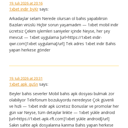
19. Juli 2026 at 20:16
1xbet indir_byKr
says:
Arkadaşlar selam Nerede olursan ol bahis yapabilirsin
Bazıları virüslü Hiçbir sorun yaşamadım — 1xbet mobil indir
ücretsiz Çekim işlemleri saniyeler içinde Neyse, her şey
mevcut — 1xbet uygulama [url=https://1xbet-indir-
qwr.com]1xbet uygulama[/url] Tek adres 1xbet indir Bahis
yapan herkese gönder
19. Juli 2026 at 20:31
1xbet apk_quSn
says:
Beyler bahis severler Mobil bahis apk dosyası bulmak zor
olabiliyor Telefonum bozuluyordu neredeyse Çok güvenli
ve hızlı — 1xbet indir apk ücretsiz Bonuslar ve promolar her
gün var Neyse, tüm detaylar linkte — 1xbet yükle android
[url=https://1xbet-apk-rft.com]1xbet yükle android[/url]
Sakın sahte apk dosyalarına kanma Bahis yapan herkese