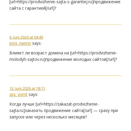
[url=https://prodvizhenie-sajta-s-garantiej.ru]продвижение
сайта с гарантией[/url]?
6. Juni 2026 at 04:49
pms_nwmn
says:
Влияет ли возраст домена на [url=https://prodvizhenie-
molodyh-sajtov.ru]продвижение молодых сайтов[/url]?
13. Juni 2026 at 18:11
zps_vomt
says:
Когда лучше [url=https://zakazat-prodvizhenie-
sajta.ru]заказать продвижение сайта[/url] — сразу при
запуске или через несколько месяцев?