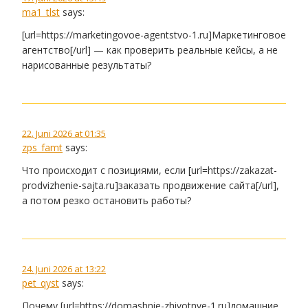
ma1_tlst
says:
[url=https://marketingovoe-agentstvo-1.ru]Маркетинговое
агентство[/url] — как проверить реальные кейсы, а не
нарисованные результаты?
22. Juni 2026 at 01:35
zps_famt
says:
Что происходит с позициями, если [url=https://zakazat-
prodvizhenie-sajta.ru]заказать продвижение сайта[/url],
а потом резко остановить работы?
24. Juni 2026 at 13:22
pet_qyst
says:
Почему [url=https://domashnie-zhivotnye-1.ru]домашние