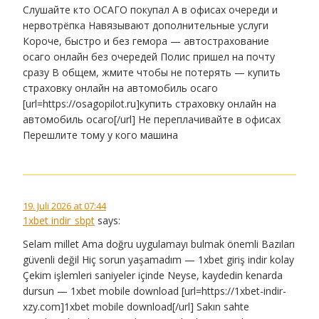
Слушайте кто ОСАГО покупал А в офисах очереди и
нервотрёпка Навязывают дополнительные услуги
Короче, быстро и без гемора — автострахование
осаго онлайн без очередей Полис пришел на почту
сразу В общем, жмите чтобы не потерять — купить
страховку онлайн на автомобиль осаго
[url=https://osagopilot.ru]купить страховку онлайн на
автомобиль осаго[/url] Не переплачивайте в офисах
Перешлите тому у кого машина
19. Juli 2026 at 07:44
1xbet indir_sbpt
says:
Selam millet Ama doğru uygulamayı bulmak önemli Bazıları
güvenli değil Hiç sorun yaşamadım — 1xbet giriş indir kolay
Çekim işlemleri saniyeler içinde Neyse, kaydedin kenarda
dursun — 1xbet mobile download [url=https://1xbet-indir-
xzy.com]1xbet mobile download[/url] Sakın sahte