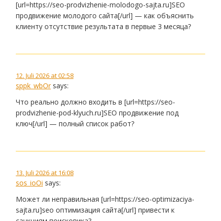
[url=https://seo-prodvizhenie-molodogo-sajta.ru]SEO
продвижение молодого сайта[/url] — как объяснить
клиенту отсутствие результата в первые 3 месяца?
12. Juli 2026 at 02:58
sppk_wbOr
says:
Что реально должно входить в [url=https://seo-
prodvizhenie-pod-klyuch.ru]SEO продвижение под
ключ[/url] — полный список работ?
13. Juli 2026 at 16:08
sos_ioOi
says:
Может ли неправильная [url=https://seo-optimizaciya-
sajta.ru]seo оптимизация сайта[/url] привести к
санкциям поисковика?