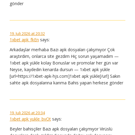
gönder
19. Juli 2026 at 20:32
1xbet apk_fkEn
says:
Arkadaşlar merhaba Bazı apk dosyaları çalışmıyor Çok
araştırdım, onlarca site gezdim Hiç sorun yaşamadım —
1xbet apk yükle kolay Bonuslar ve promolar her gün var
Neyse, kaydedin kenarda dursun — 1xbet apk yükle
[url=https://1xbet-apk-hjs.com]1xbet apk yükle[/url] Sakın
sahte apk dosyalarına kanma Bahis yapan herkese gönder
19. Juli 2026 at 20:34
1xbet apk yukle_bvOt
says:
Beyler bahisçiler Bazı apk dosyaları çalışmıyor Virüslü