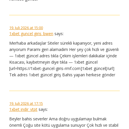
19. Juli 2026 at 15:00
1xbet guncel giris_bwen
says:
Merhaba arkadaşlar Siteler sürekli kapanıyor, yeni adres
arıyorum Paramı geri alamadım Her şey çok hızlı ve güvenli
— 1xbet güncel adres tıkla Çekim işlemleri dakikalar içinde
Kısacası, kaybetmeyin diye tıkla — 1xbet güncel
[url=https://1xbet-guncel-giris-rmf.com]1xbet güncel[/url]
Tek adres 1xbet güncel giriş Bahis yapan herkese gönder
19. Juli 2026 at 17:15
1xbet indir_vtpt
says:
Beyler bahis severler Ama doğru uygulamayı bulmak
önemli Çoğu site kötü uygulama sunuyor Çok hızlı ve stabil