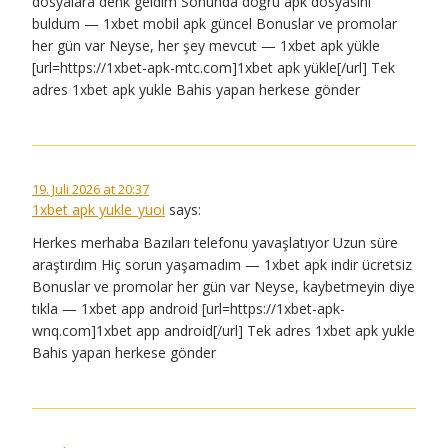
dosyalara denk geldim Sonunda doğru apk dosyasını
buldum — 1xbet mobil apk güncel Bonuslar ve promolar
her gün var Neyse, her şey mevcut — 1xbet apk yükle
[url=https://1xbet-apk-mtc.com]1xbet apk yükle[/url] Tek
adres 1xbet apk yukle Bahis yapan herkese gönder
19. Juli 2026 at 20:37
1xbet apk yukle_yuoi
says:
Herkes merhaba Bazıları telefonu yavaşlatıyor Uzun süre
araştırdım Hiç sorun yaşamadım — 1xbet apk indir ücretsiz
Bonuslar ve promolar her gün var Neyse, kaybetmeyin diye
tıkla — 1xbet app android [url=https://1xbet-apk-
wnq.com]1xbet app android[/url] Tek adres 1xbet apk yukle
Bahis yapan herkese gönder