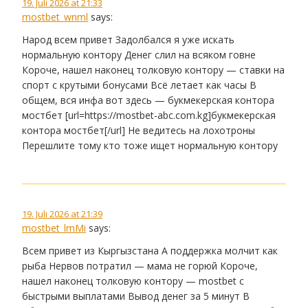
19. Juli 2026 at 21:33
mostbet_wnml
says:
Народ всем привет Задолбался я уже искать
нормальную контору Денег слил на всяком говне
Короче, нашел наконец толковую контору — ставки на
спорт с крутыми бонусами Всё летает как часы В
общем, вся инфа вот здесь — букмекерская контора
мостбет [url=https://mostbet-abc.com.kg]букмекерская
контора мостбет[/url] Не ведитесь на лохотроны
Перешлите тому кто тоже ищет нормальную контору
19. Juli 2026 at 21:39
mostbet_lmMi
says:
Всем привет из Кыргызстана А поддержка молчит как
рыба Нервов потратил — мама не горюй Короче,
нашел наконец толковую контору — mostbet с
быстрыми выплатами Вывод денег за 5 минут В