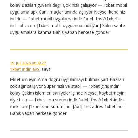
kolay Bazıları güvenli değil Çok hızlı çalışıyor — 1xbet mobil
uygulama apk Canlı maçlar anında açılıyor Neyse, kendiniz
indirin — 1xbet mobil uygulama indir [url=https://1xbet-
indir-abc.com]1xbet mobil uygulama indir[/url] Sakın sahte
uygulamalara kanma Bahis yapan herkese gönder
19. Juli 2026 at 09:27
1xbet indir_avSl
says:
Millet dinleyin Ama doğru uygulamayı bulmak şart Bazıları
çok ağır çalışıyor Süper hızlı ve stabil — 1xbet giriş indir
kolay Çekim işlemleri saniyeler içinde Neyse, kaybetmeyin
diye tıkla — 1xbet son sürüm indir [url=https://1xbet-indir-
mnk.com]1xbet son sürüm indir[/url] Tek adres 1xbet indir
Bahis yapan herkese gönder