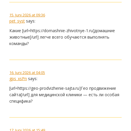
15. Juni 2026 at 09:36
pet_syst
says:
Какие [url=https://domashnie-zhivotnye-1.ru]домашние
животные[/url] легче всего обучаются выполнять
команды?
16. Juni 2026 at 04:05
gps_xsPn
says:
[url=https://geo-prodvizhenie-sajta.ru]Гео продвижение
сайта[/url] для медицинской клиники — есть ли особая
специфика?
17. Juni 2026 at 15:49