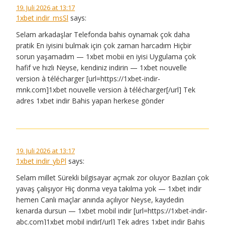
19. Juli 2026 at 13:17
1xbet indir_msSl
says:
Selam arkadaşlar Telefonda bahis oynamak çok daha
pratik En iyisini bulmak için çok zaman harcadım Hiçbir
sorun yaşamadım — 1xbet mobii en iyisi Uygulama çok
hafif ve hızlı Neyse, kendiniz indirin — 1xbet nouvelle
version à télécharger [url=https://1xbet-indir-
mnk.com]1xbet nouvelle version à télécharger[/url] Tek
adres 1xbet indir Bahis yapan herkese gönder
19. Juli 2026 at 13:17
1xbet indir_ybPl
says:
Selam millet Sürekli bilgisayar açmak zor oluyor Bazıları çok
yavaş çalışıyor Hiç donma veya takılma yok — 1xbet indir
hemen Canlı maçlar anında açılıyor Neyse, kaydedin
kenarda dursun — 1xbet mobil indir [url=https://1xbet-indir-
abc.com]1xbet mobil indir[/url] Tek adres 1xbet indir Bahis