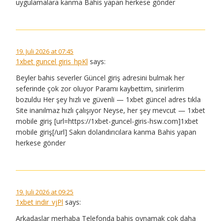
uygulamalara kanma Bahis yapan herkese gönder
19. Juli 2026 at 07:45
1xbet guncel giris_hpKl
says:
Beyler bahis severler Güncel giriş adresini bulmak her
seferinde çok zor oluyor Paramı kaybettim, sinirlerim
bozuldu Her şey hızlı ve güvenli — 1xbet güncel adres tıkla
Site inanılmaz hızlı çalışıyor Neyse, her şey mevcut — 1xbet
mobile giriş [url=https://1xbet-guncel-giris-hsw.com]1xbet
mobile giriş[/url] Sakın dolandırıcılara kanma Bahis yapan
herkese gönder
19. Juli 2026 at 09:25
1xbet indir_vjPl
says:
Arkadaşlar merhaba Telefonda bahis oynamak çok daha