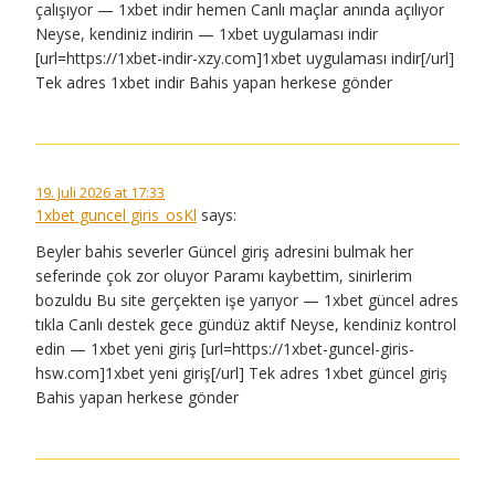
çalışıyor — 1xbet indir hemen Canlı maçlar anında açılıyor
Neyse, kendiniz indirin — 1xbet uygulaması indir
[url=https://1xbet-indir-xzy.com]1xbet uygulaması indir[/url]
Tek adres 1xbet indir Bahis yapan herkese gönder
19. Juli 2026 at 17:33
1xbet guncel giris_osKl
says:
Beyler bahis severler Güncel giriş adresini bulmak her
seferinde çok zor oluyor Paramı kaybettim, sinirlerim
bozuldu Bu site gerçekten işe yarıyor — 1xbet güncel adres
tıkla Canlı destek gece gündüz aktif Neyse, kendiniz kontrol
edin — 1xbet yeni giriş [url=https://1xbet-guncel-giris-
hsw.com]1xbet yeni giriş[/url] Tek adres 1xbet güncel giriş
Bahis yapan herkese gönder