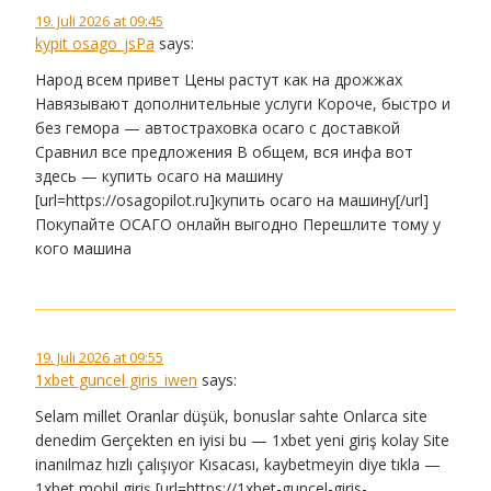
19. Juli 2026 at 09:45
kypit osago_jsPa
says:
Народ всем привет Цены растут как на дрожжах
Навязывают дополнительные услуги Короче, быстро и
без гемора — автостраховка осаго с доставкой
Сравнил все предложения В общем, вся инфа вот
здесь — купить осаго на машину
[url=https://osagopilot.ru]купить осаго на машину[/url]
Покупайте ОСАГО онлайн выгодно Перешлите тому у
кого машина
19. Juli 2026 at 09:55
1xbet guncel giris_iwen
says:
Selam millet Oranlar düşük, bonuslar sahte Onlarca site
denedim Gerçekten en iyisi bu — 1xbet yeni giriş kolay Site
inanılmaz hızlı çalışıyor Kısacası, kaybetmeyin diye tıkla —
1xbet mobil giriş [url=https://1xbet-guncel-giris-