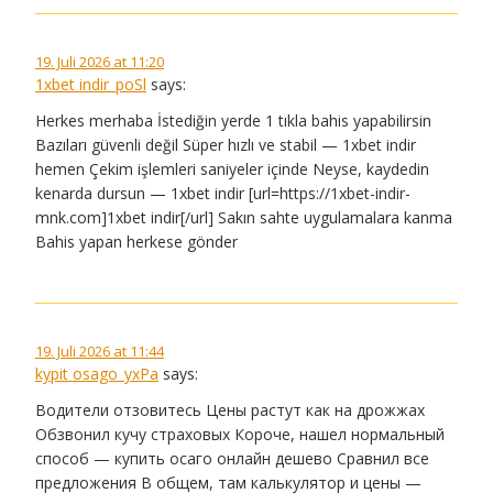
19. Juli 2026 at 11:20
1xbet indir_poSl
says:
Herkes merhaba İstediğin yerde 1 tıkla bahis yapabilirsin
Bazıları güvenli değil Süper hızlı ve stabil — 1xbet indir
hemen Çekim işlemleri saniyeler içinde Neyse, kaydedin
kenarda dursun — 1xbet indir [url=https://1xbet-indir-
mnk.com]1xbet indir[/url] Sakın sahte uygulamalara kanma
Bahis yapan herkese gönder
19. Juli 2026 at 11:44
kypit osago_yxPa
says:
Водители отзовитесь Цены растут как на дрожжах
Обзвонил кучу страховых Короче, нашел нормальный
способ — купить осаго онлайн дешево Сравнил все
предложения В общем, там калькулятор и цены —