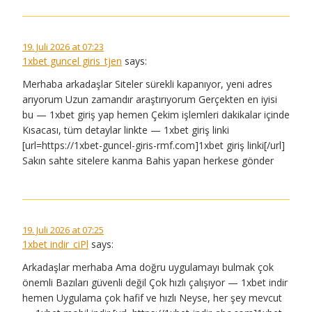
19. Juli 2026 at 07:23
1xbet guncel giris_tjen
says:
Merhaba arkadaşlar Siteler sürekli kapanıyor, yeni adres
arıyorum Uzun zamandır araştırıyorum Gerçekten en iyisi
bu — 1xbet giriş yap hemen Çekim işlemleri dakikalar içinde
Kısacası, tüm detaylar linkte — 1xbet giriş linki
[url=https://1xbet-guncel-giris-rmf.com]1xbet giriş linki[/url]
Sakın sahte sitelere kanma Bahis yapan herkese gönder
19. Juli 2026 at 07:25
1xbet indir_ciPl
says:
Arkadaşlar merhaba Ama doğru uygulamayı bulmak çok
önemli Bazıları güvenli değil Çok hızlı çalışıyor — 1xbet indir
hemen Uygulama çok hafif ve hızlı Neyse, her şey mevcut