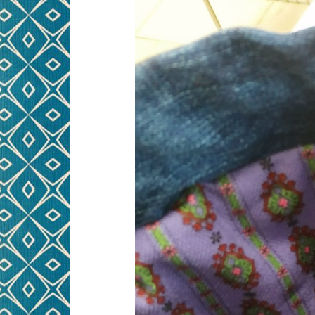
NÄHWORKSHOPS FÜR
PRE
KINDER
KINDERGEBURTSTAG