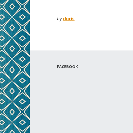
by
doris
FACEBOOK