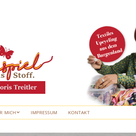
R MICH
IMPRESSUM
KONTAKT
R MICH