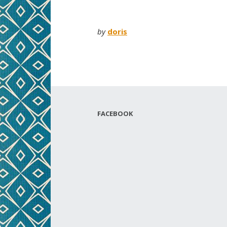
by
doris
FACEBOOK